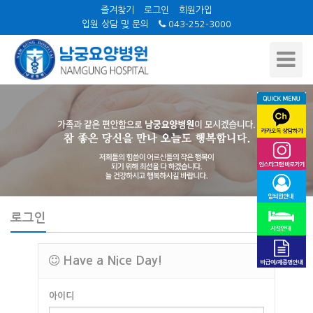
즐겨찾기
로그인
회원가입
입원 상담 및 문의
043-252-3000
Toggle
Navigat
로그인
Have a Nice Day!
아이디