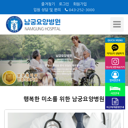
즐겨찾기
로그인
회원가입
입원 상담 및 문의
043-252-3000
Toggle
Navigat
Previous
Nex
행복한 미소를 위한 남궁요양병원