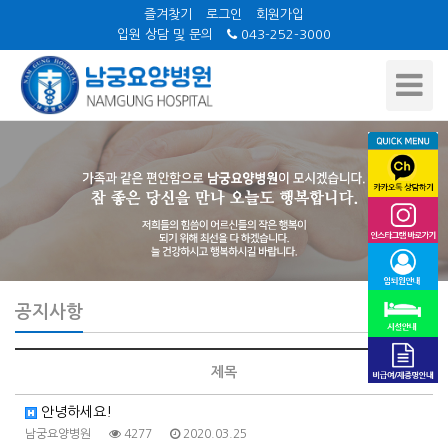
즐겨찾기
로그인
회원가입
입원 상담 및 문의
043-252-3000
Toggle
Navigat
공지사항
제목
안녕하세요!
남궁요양병원
4277
2020.03.25