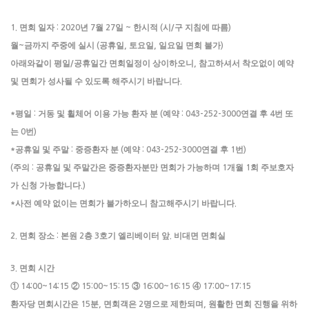
면회 일자
년
월
일
한시적
시
구 지침에 따름
1.
: 2020
7
27
~
(
/
)
월
금까지 주중에 실시
공휴일
토요일
일요일 면회 불가
~
(
,
,
)
아래와같이 평일
공휴일간 면회일정이 상이하오니
참고하셔서 착오없이 예약
/
,
및 면회가 성사될 수 있도록 해주시기 바랍니다
.
평일
거동 및 휠체어 이용 가능 환자 분
예약
연결 후
번 또
*
:
(
: 043-252-3000
4
는
번
0
)
공휴일 및 주말
중증환자 분
예약
연결 후
번
*
:
(
: 043-252-3000
1
)
주의
공휴일 및 주말간은 중증환자분만 면회가 가능하며
개월
회 주보호자
(
:
1
1
가 신청 가능합니다
.)
사전 예약 없이는 면회가 불가하오니 참고해주시기 바랍니다
*
.
면회 장소
본원
층
호기 엘리베이터 앞
비대면 면회실
2.
:
2
3
.
면회 시간
3.
①
②
③
④
14:00~14:15
15:00~15:15
16:00~16:15
17:00~17:15
환자당 면회시간은
분
면회객은
명으로 제한되며
원활한 면회 진행을 위하
15
,
2
,