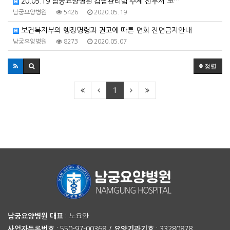
20.05.19 남궁요양병원 감염관리팀 주제 전부서 코…
남궁요양병원
5426
2020.05.19
보건복지부의 행정명령과 권고에 따른 면회 전면금지안내
남궁요양병원
8273
2020.05.07
정렬
1
남궁요양병원
대표
: 노요안
사업자등록번호
: 550-97-00368 /
요양기관기호
: 33280878