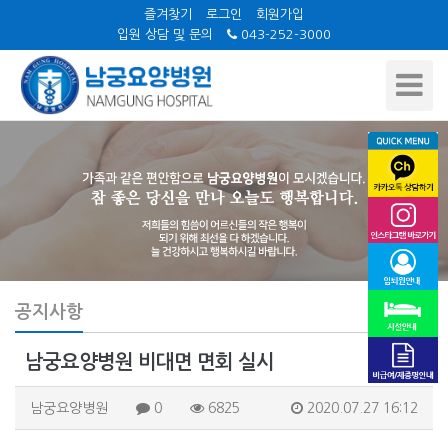
즐겨찾기
로그인
회원가입
입원 상담 및 문의
043-252-3000
Toggle
Navigat
공지사항
남궁요양병원 비대면 면회 실시
남궁요양병원
0
6825
2020.07.27 16:12