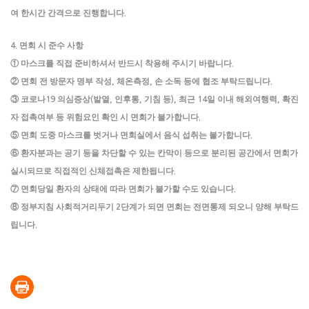
여 한시간 간격으로 진행합니다
.
면회 시 준수 사항
4.
①
마스크를 직접 준비하셔서 반드시 착용해 주시기 바랍니다
.
②
면회 전 방문자 명부 작성
체온측정
손 소독 등에 협조 부탁드립니다
,
,
.
③
코로나
의심증상
발열
인후통
기침 등
최근
일 이내 해외여행력
확진
19
(
,
,
),
14
,
자 접촉여부 등 위험요인 확인 시 면회가 불가합니다
.
⑤
면회 도중 마스크를 벗거나 면회실에서 음식 섭취는 불가합니다
.
⑥
환자분과는 공기 등을 차단할 수 있는 칸막이 등으로 분리된 공간에서 면회가
실시되므로 직접적인 신체접촉은 제한됩니다
.
⑦
면회당일 환자의 상태에 따라 면회가 불가할 수도 있습니다
.
⑧
정부지침 사회적거리두기
단계가 되면 면회는 전면통제 되오니 양해 부탁드
2
립니다
.